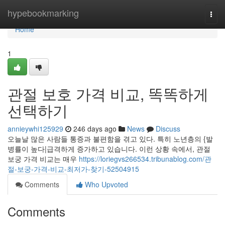
Home
hypebookmarking
Togg
navi
Home
1
관절 보호 가격 비교, 똑똑하게
선택하기
annieywhi125929
246 days ago
News
Discuss
오늘날 많은 사람들 통증과 불편함을 겪고 있다. 특히 노년층의 {발
병률이 높다|급격하게 증가하고 있습니다. 이런 상황 속에서, 관절
보궁 가격 비교는 매우
https://loriegvs266534.tribunablog.com/관
절-보궁-가격-비교-최저가-찾기-52504915
Comments
Who Upvoted
Comments