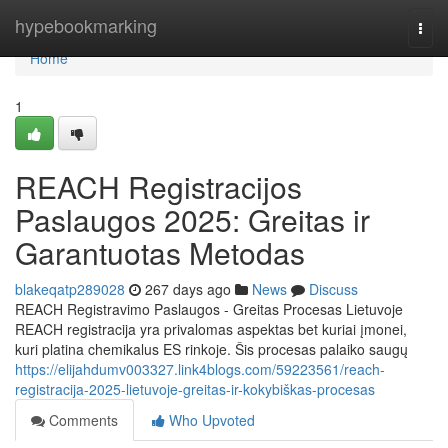
Home
hypebookmarking
Togg
navi
Home
1
REACH Registracijos
Paslaugos 2025: Greitas ir
Garantuotas Metodas
blakeqatp289028
267 days ago
News
Discuss
REACH Registravimo Paslaugos - Greitas Procesas Lietuvoje
REACH registracija yra privalomas aspektas bet kuriai įmonei,
kuri platina chemikalus ES rinkoje. Šis procesas palaiko saugų
https://elijahdumv003327.link4blogs.com/59223561/reach-
registracija-2025-lietuvoje-greitas-ir-kokybiškas-procesas
Comments
Who Upvoted