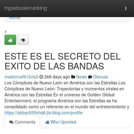
Home
hypebookmarking
Togg
navi
Home
1
ESTE ES EL SECRETO DEL
EXITO DE LAS BANDAS
madonnaf912vlz2
268 days ago
News
Discuss
Los Cómplices de Nuevo León en América con las Estrellas Los
Cómplices de Nuevo León: Trayectorias y momentos virales en
América con las Estrellas En el universo de Golden Global
Entertainment, el programa América con las Estrellas se ha
consolidado como un referente en el mundo del entretenimiento y
https://abbaz555xhq8.jts-blog.com/profile
Comments
Who Upvoted