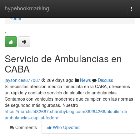
Home
hypebookmarking
Togg
navi
Home
1
Servicio de Ambulancias en
CABA
jaysonlces677087
269 days ago
News
Discuss
Si necesitas atención médica inmediata en la CABA, ofrecemos
un rápido y confiable servicio de alquiler de ambulancias.
Contamos con vehículos modernos que cumplen con las normas
de seguridad más rigurosas. Nuestro
https://marctslt482687.sharebyblog.com/36284266/alquiler-de-
ambulancias-capital-federal
Comments
Who Upvoted