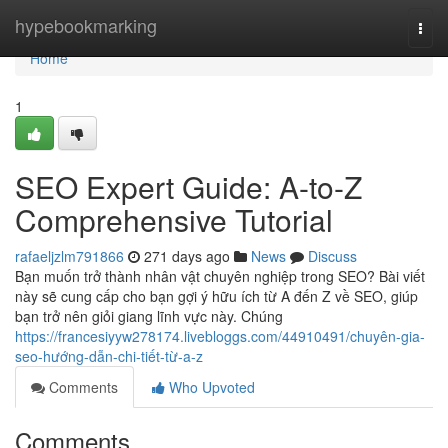
Home
hypebookmarking
Togg
navi
Home
1
SEO Expert Guide: A-to-Z
Comprehensive Tutorial
rafaeljzlm791866
271 days ago
News
Discuss
Bạn muốn trở thành nhân vật chuyên nghiệp trong SEO? Bài viết
này sẽ cung cấp cho bạn gợi ý hữu ích từ A đến Z về SEO, giúp
bạn trở nên giỏi giang lĩnh vực này. Chúng
https://francesiyyw278174.livebloggs.com/44910491/chuyên-gia-
seo-hướng-dẫn-chi-tiết-từ-a-z
Comments
Who Upvoted
Comments