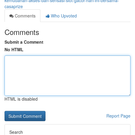
kemudahan-akses-dan-sensasi-slot-gacor-hari-ini-bersama-
casaprize
Comments
Who Upvoted
Comments
Submit a Comment
No HTML
HTML is disabled
Report Page
Search