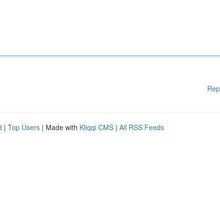
Rep
d
|
Top Users
| Made with
Kliqqi CMS
|
All RSS Feeds