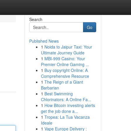
Search
Go
Published News
1
Noida to Jaipur Taxi: Your
Ultimate Journey Guide
1
MBI-999 Casino: Your
Premier Online Gaming ...
1
Buy copyright Online: A
Comprehensive Resource
1
The Reign of a Giant
Barbarian
1
Best Swimming
Chlorinators: A Online Fa...
1
How Bitcoin investing alerts
get the job done a...
1
Tropea: La Tua Vacanza
Ideale
1
Vape Europe Delivery :