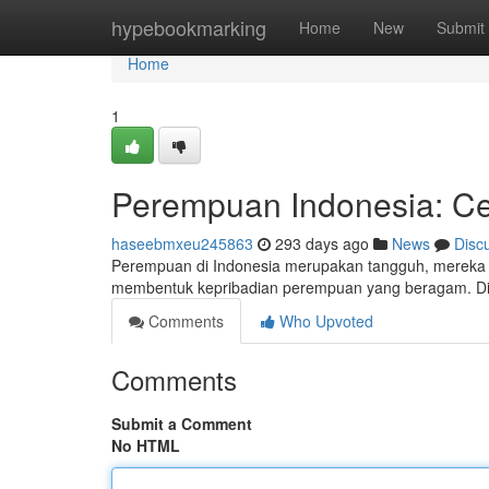
Home
hypebookmarking
Home
New
Submit
Home
1
Perempuan Indonesia: Ceri
haseebmxeu245863
293 days ago
News
Disc
Perempuan di Indonesia merupakan tangguh, mereka ber
membentuk kepribadian perempuan yang beragam. Di 
Comments
Who Upvoted
Comments
Submit a Comment
No HTML