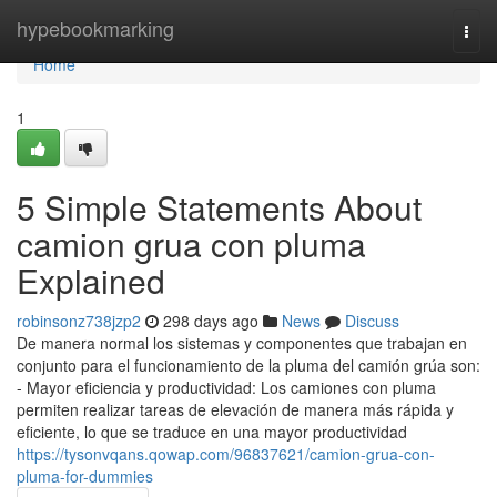
Home
hypebookmarking
Togg
navi
Home
1
5 Simple Statements About
camion grua con pluma
Explained
robinsonz738jzp2
298 days ago
News
Discuss
De manera normal los sistemas y componentes que trabajan en
conjunto para el funcionamiento de la pluma del camión grúa son:
- Mayor eficiencia y productividad: Los camiones con pluma
permiten realizar tareas de elevación de manera más rápida y
eficiente, lo que se traduce en una mayor productividad
https://tysonvqans.qowap.com/96837621/camion-grua-con-
pluma-for-dummies