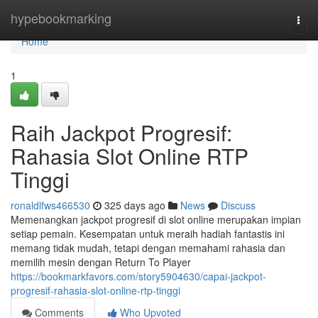
Home
hypebookmarking
Togg
navi
Home
1
Raih Jackpot Progresif:
Rahasia Slot Online RTP
Tinggi
ronaldlfws466530
325 days ago
News
Discuss
Memenangkan jackpot progresif di slot online merupakan impian
setiap pemain. Kesempatan untuk meraih hadiah fantastis ini
memang tidak mudah, tetapi dengan memahami rahasia dan
memilih mesin dengan Return To Player
https://bookmarkfavors.com/story5904630/capai-jackpot-
progresif-rahasia-slot-online-rtp-tinggi
Comments
Who Upvoted