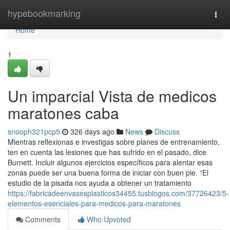
Home
hypebookmarking
Togg
navi
Home
1
Un imparcial Vista de medicos
maratones caba
snooph321pcp5
326 days ago
News
Discuss
Mientras reflexionas e investigas sobre planes de entrenamiento,
ten en cuenta las lesiones que has sufrido en el pasado, dice
Burnett. Incluir algunos ejercicios específicos para alentar esas
zonas puede ser una buena forma de iniciar con buen pie. “El
estudio de la pisada nos ayuda a obtener un tratamiento
https://fabricadeenvasesplasticos34455.tusblogos.com/37726423/5-
elementos-esenciales-para-medicos-para-maratones
Comments
Who Upvoted