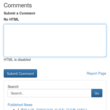
Comments
Submit a Comment
No HTML
HTML is disabled
Report Page
Search
Go
Published News
1
클린시계, 인테리어의 숨겨진 감각을 더하다