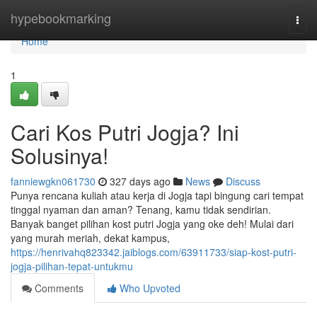
Home
hypebookmarking
Togg
navi
Home
1
Cari Kos Putri Jogja? Ini
Solusinya!
fanniewgkn061730
327 days ago
News
Discuss
Punya rencana kuliah atau kerja di Jogja tapi bingung cari tempat
tinggal nyaman dan aman? Tenang, kamu tidak sendirian.
Banyak banget pilihan kost putri Jogja yang oke deh! Mulai dari
yang murah meriah, dekat kampus,
https://henrivahq823342.jaiblogs.com/63911733/siap-kost-putri-
jogja-pilihan-tepat-untukmu
Comments
Who Upvoted