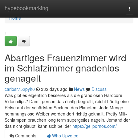
Home
hypebookmarking
Togg
navi
Home
1
Abartiges Frauenzimmer wird
im Schlafzimmer gnadenlos
genagelt
carlosr752pyh0
332 days ago
News
Discuss
Was gibt es eigentlich besseres als die grandiosen Hardcore
Video clips? Damit person das richtig begreift, reicht häufig eine
Reise auf der schärfsten Sextube des Planeten. Jede Menge
hemmungslose Weiber werden dort richtig geknallt. Pretty Milf-
Schlampen brauchen long term supergeiles nageln. Jemand der
das nicht glaubt, kann sich bei der
https://geilpornos.com/
Comments
Who Upvoted