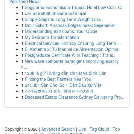
Published News
1
Soggiorno Economico a Tropea: Hotel Low Cost, C...
1
ผลบอลสด888: อัปเดตสกอร์ล่าสุด!
1
Simple Steps to Long-Term Weight Loss
1
İzmir Eskort: Alsancak Bölgesi'ndeki Seçenekler
1
Understanding 922 Loans: Your Guide
1
My Bedroom Transformation
1
Electrical Services Hornsby Ensuring Long Term ...
1
El Alimenta 2: Tu Manual de Alimentación Optima
1
Postgraduate Certificate AI in Teaching : Trans...
1
New wave computer paradigms improving exactly
h...
1
123b là gì? Hướng dẫn chi tiết và bình luận
1
Finding the Best Painters Near You
1
24club : Sân Chơi Số 1 Dẫn Đầu Xứ Việt
1
장안동호빠, 저 밤의 향락은 무엇인가
1
Deceased Estate Clearance Sydney Delivering Pro...
Copyright © 2026 |
Advanced Search
|
Live
|
Tag Cloud
|
Top