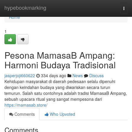
Home
hypebookmarking
Togg
navi
Home
1
Pesona MamasaB Ampang:
Harmoni Budaya Tradisional
jasperjoji660622
334 days ago
News
Discuss
Kehidupan masyarakat di daerah pedesaan selalu dipenuhi
dengan keindahan budaya yang diwariskan secara turun
temurun. Salah satu contohnya adalah tradisi MamasaB Ampang,
sebuah upacara ritual yang sangat mempesona dari
https://mamasab.store/
Comments
Who Upvoted
Comments