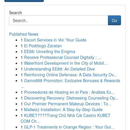
Search
Go
Published News
1
Escort Services in Voi: Your Guide
1
El Podólogo Zaratan
1
EE88: Unveiling the Enigma
1
Receive Professional Counsel Digitally : ...
1
Waterfront Development in the City of Mobil...
1
Understanding EE88: An Detailed Dive
1
Reinforcing Online Defenses: A Data Security Ov...
1
Gamo888 Promotion: Exclusive Bonuses & Rewards
...
1
Proveedores de Hosting en el País : Análisis Ex...
1
Discovering Recovery: Distressing Counseling Op...
1
Our Premier Permanent Makeup Devices : To...
1
Mailwizz Installation: A Step-by-Step Guide
1
KUBET????️Trang Chủ Nhà Cái Casino KUBET
COM Ch...
1
GLP-1 Treatments in Orange Region : Your Gui...