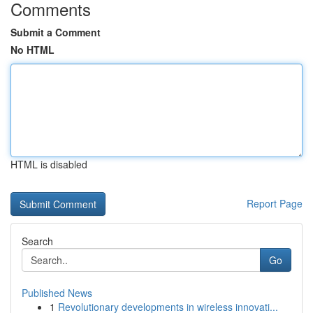
Comments
Submit a Comment
No HTML
HTML is disabled
Report Page
Search
Go
Published News
1
Revolutionary developments in wireless innovati...