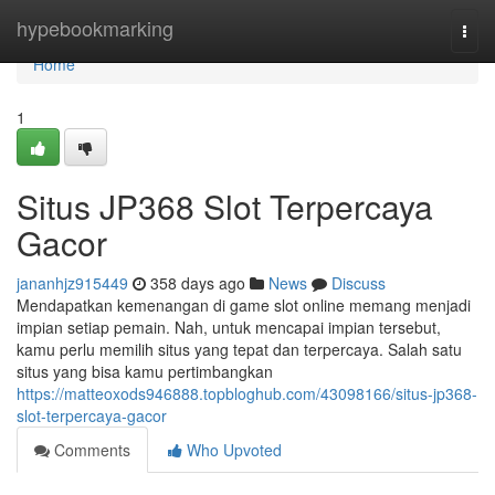
Home
hypebookmarking
Togg
navi
Home
1
Situs JP368 Slot Terpercaya
Gacor
jananhjz915449
358 days ago
News
Discuss
Mendapatkan kemenangan di game slot online memang menjadi
impian setiap pemain. Nah, untuk mencapai impian tersebut,
kamu perlu memilih situs yang tepat dan terpercaya. Salah satu
situs yang bisa kamu pertimbangkan
https://matteoxods946888.topbloghub.com/43098166/situs-jp368-
slot-terpercaya-gacor
Comments
Who Upvoted