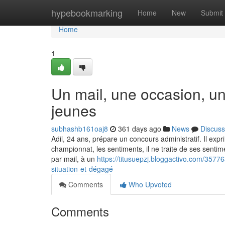
Home
hypebookmarking
Home
New
Submit
Home
1
Un mail, une occasion, u
jeunes
subhashb161oaj8
361 days ago
News
Discuss
Adil, 24 ans, prépare un concours administratif. Il expri
championnat, les sentiments, il ne traite de ses sent
par mail, à un
https://titusuepzj.bloggactivo.com/3577
situation-et-dégagé
Comments
Who Upvoted
Comments