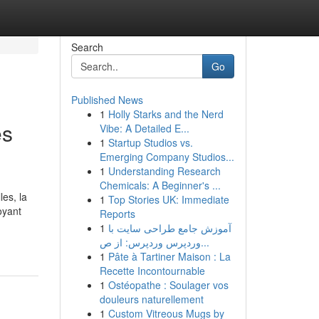
Search
Go
Published News
1
Holly Starks and the Nerd
es
Vibe: A Detailed E...
1
Startup Studios vs.
Emerging Company Studios...
1
Understanding Research
Chemicals: A Beginner's ...
les, la
1
Top Stories UK: Immediate
oyant
Reports
1
آموزش جامع طراحی سایت با
وردپرس وردپرس: از ص...
1
Pâte à Tartiner Maison : La
Recette Incontournable
1
Ostéopathe : Soulager vos
douleurs naturellement
1
Custom Vitreous Mugs by