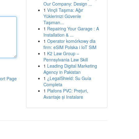
Our Company: Design ...
1
Vinçli Taşıma: Ağır
Yüklerinizi Güvenle
Taşıman...
1
Repairing Your Garage : A
Installation & ...
1
Operator komórkowy dla
firm: eSIM Polska i IoT SIM
1
K2 Law Group –
Pennsylvania Law Skill
1
Leading Digital Marketing
Agency in Pakistan
1
¿LegalShield: Su Guía
ort Page
Completa
1
Plafons PVC: Prețuri,
Avantaje și Instalare