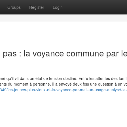
Groups
Register
Login
n pas : la voyance commune par l
mé qu’il vit dans un état de tension obstiné. Entre les attentes des famil
iments du moment à personne. Il a envoyé deux fois une question à un v
6349/les-jeunes-plus-vieux-et-la-voyance-par-mail-un-usage-analysé-la-