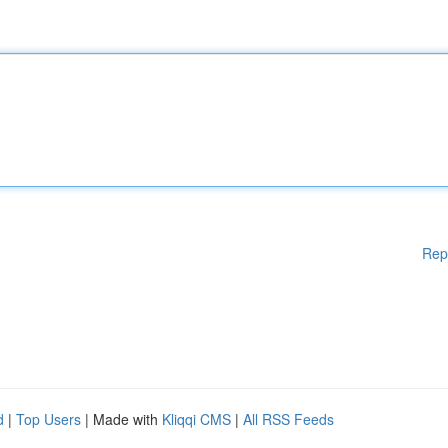
Rep
d
|
Top Users
| Made with
Kliqqi CMS
|
All RSS Feeds