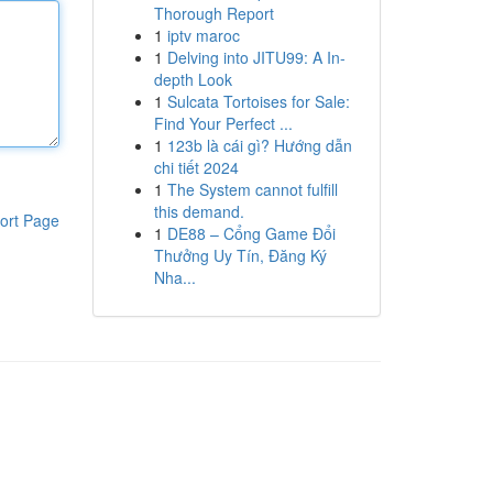
Thorough Report
1
iptv maroc
1
Delving into JITU99: A In-
depth Look
1
Sulcata Tortoises for Sale:
Find Your Perfect ...
1
123b là cái gì? Hướng dẫn
chi tiết 2024
1
The System cannot fulfill
this demand.
ort Page
1
DE88 – Cổng Game Đổi
Thưởng Uy Tín, Đăng Ký
Nha...