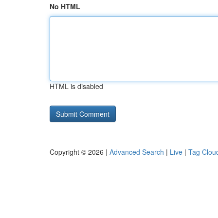
No HTML
HTML is disabled
Copyright © 2026 |
Advanced Search
|
Live
|
Tag Clou