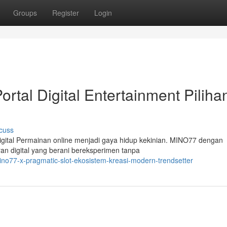
Groups
Register
Login
rtal Digital Entertainment Piliha
cuss
igital Permainan online menjadi gaya hidup kekinian. MINO77 dengan
ran digital yang berani bereksperimen tanpa
no77-x-pragmatic-slot-ekosistem-kreasi-modern-trendsetter