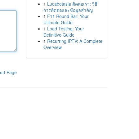
1
Lucabetasia ติดต่อเรา: วิธี
การติดต่อและข้อมูลสำคัญ
1
F11 Round Bar: Your
Ultimate Guide
1
Load Testing: Your
Definitive Guide
1
Recurring IPTV: A Complete
Overview
ort Page