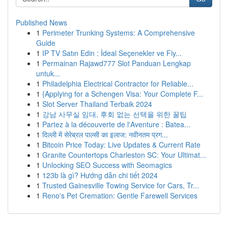
Published News
1
Perimeter Trunking Systems: A Comprehensive
Guide
1
IP TV Satın Edin : İdeal Seçenekler ve Fiy...
1
Permainan Rajawd777 Slot Panduan Lengkap
untuk...
1
Philadelphia Electrical Contractor for Reliable...
1
{Applying for a Schengen Visa: Your Complete F...
1
Slot Server Thailand Terbaik 2024
1
강남 사무실 임대, 후회 없는 선택을 위한 꿀팁
1
Partez à la découverte de l'Aventure : Batea...
1
दिल्ली में सेरेब्रल पाल्सी का इलाज: नवीनतम प्रग...
1
Bitcoin Price Today: Live Updates & Current Rate
1
Granite Countertops Charleston SC: Your Ultimat...
1
Unlocking SEO Success with Seomagics
1
123b là gì? Hướng dẫn chi tiết 2024
1
Trusted Gainesville Towing Service for Cars, Tr...
1
Reno's Pet Cremation: Gentle Farewell Services