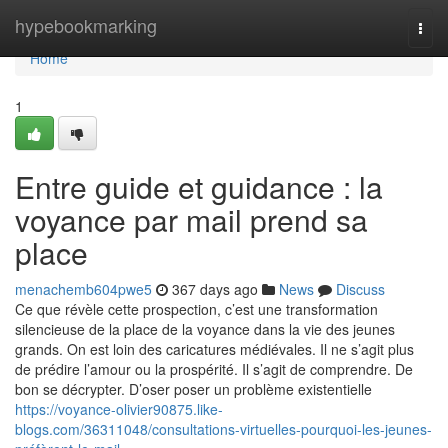
Home
hypebookmarking
Togg
navi
Home
1
Entre guide et guidance : la
voyance par mail prend sa
place
menachemb604pwe5
367 days ago
News
Discuss
Ce que révèle cette prospection, c’est une transformation
silencieuse de la place de la voyance dans la vie des jeunes
grands. On est loin des caricatures médiévales. Il ne s’agit plus
de prédire l’amour ou la prospérité. Il s’agit de comprendre. De
bon se décrypter. D’oser poser un problème existentielle
https://voyance-olivier90875.like-
blogs.com/36311048/consultations-virtuelles-pourquoi-les-jeunes-