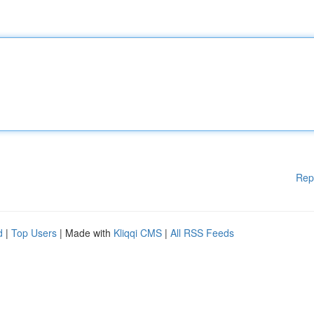
Rep
d
|
Top Users
| Made with
Kliqqi CMS
|
All RSS Feeds