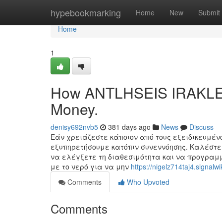
Home
hypebookmarking
Home
New
Submit
Home
1
How ANTLHSEIS IRAKLEIO
Money.
denisy692nvb5
381 days ago
News
Discuss
Εάν χρειάζεστε κάποιον από τους εξειδικευμένο
εξυπηρετήσουμε κατόπιν συνεννόησης. Καλέστε
να ελέγξετε τη διαθεσιμότητα και να προγραμμα
με το νερό για να μην
https://nigelz714taj4.signalw
Comments
Who Upvoted
Comments