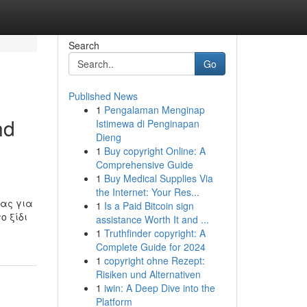
Search
Go
Published News
1
Pengalaman Menginap
nd
Istimewa di Penginapan
Dieng
1
Buy copyright Online: A
Comprehensive Guide
1
Buy Medical Supplies Via
the Internet: Your Res...
μας για
1
Is a Paid Bitcoin sign
ο ξίδι
assistance Worth It and ...
1
Truthfinder copyright: A
Complete Guide for 2024
1
copyright ohne Rezept:
Risiken und Alternativen
1
iwin: A Deep Dive into the
Platform