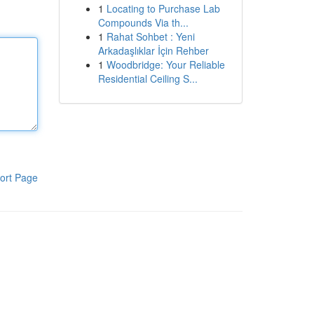
1
Locating to Purchase Lab
Compounds Via th...
1
Rahat Sohbet : Yeni
Arkadaşlıklar İçin Rehber
1
Woodbridge: Your Reliable
Residential Ceiling S...
ort Page