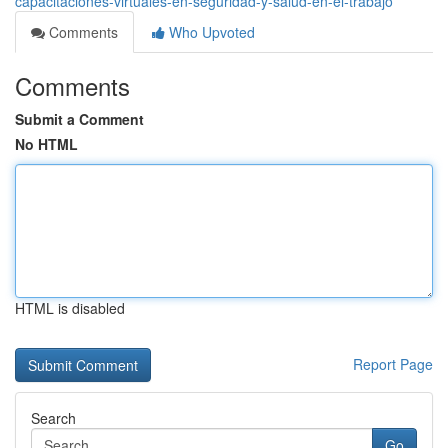
capacitaciones-virtuales-en-seguridad-y-salud-en-el-trabajo
Comments
Who Upvoted
Comments
Submit a Comment
No HTML
HTML is disabled
Report Page
Search
Go