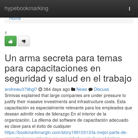
Home
hypebookmarking
Togg
navi
Home
1
Un arma secreta para temas
para capacitaciones en
seguridad y salud en el trabajo
andrewu379bgl7
384 days ago
News
Discuss
Srinivas explained that large companies are under pressure to
justify their massive investments and infrastructure costs. Esta
capacitación es especialmente relevante para los empleados que
desean admitir roles de liderazgo En el interior de la
organización. La dilema del software de capacitación adecuado
es clave para el éxito de cualquier
https://bookmarkmargin.com/story19910313/la-mejor-parte-de-