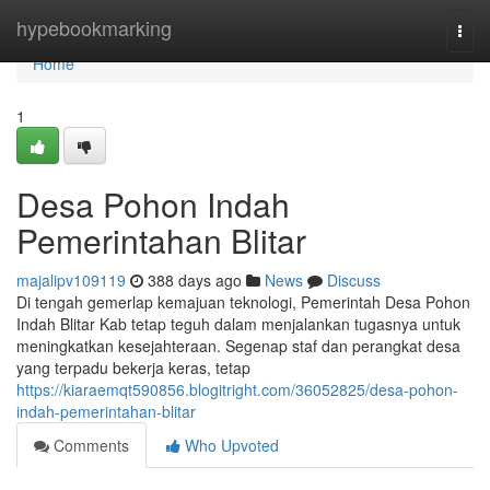
Home
hypebookmarking
Togg
navi
Home
1
Desa Pohon Indah
Pemerintahan Blitar
majalipv109119
388 days ago
News
Discuss
Di tengah gemerlap kemajuan teknologi, Pemerintah Desa Pohon
Indah Blitar Kab tetap teguh dalam menjalankan tugasnya untuk
meningkatkan kesejahteraan. Segenap staf dan perangkat desa
yang terpadu bekerja keras, tetap
https://kiaraemqt590856.blogitright.com/36052825/desa-pohon-
indah-pemerintahan-blitar
Comments
Who Upvoted