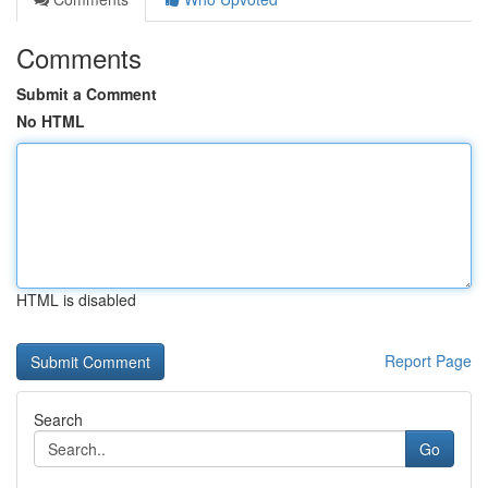
Comments
Submit a Comment
No HTML
HTML is disabled
Report Page
Search
Go