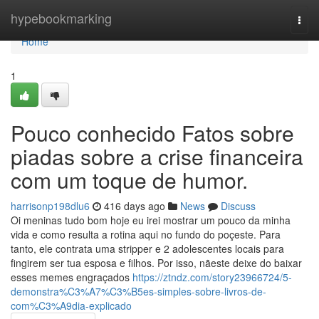
Home
hypebookmarking
Togg
navi
Home
1
Pouco conhecido Fatos sobre
piadas sobre a crise financeira
com um toque de humor.
harrisonp198dlu6
416 days ago
News
Discuss
Oi meninas tudo bom hoje eu irei mostrar um pouco da minha
vida e como resulta a rotina aqui no fundo do poçeste. Para
tanto, ele contrata uma stripper e 2 adolescentes locais para
fingirem ser tua esposa e filhos. Por isso, nãeste deixe do baixar
esses memes engraçados
https://ztndz.com/story23966724/5-
demonstra%C3%A7%C3%B5es-simples-sobre-livros-de-
com%C3%A9dia-explicado