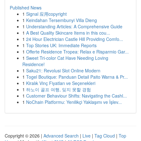
Published News
1
Signal 应用copyright
1
Keindahan Tersembunyi Villa Dieng
1
Understanding Articles: A Comprehensive Guide
1
A Best Quality Skincare Items in this cou...
1
24 Hour Electrician Castle Hill Providing Comfo...
1
Top Stories UK: Immediate Reports
1
Offerte Residence Tropea: Relax e Risparmio Gar...
1
Sweet Tri-color Cat Have Needing Loving
Residence!
1
Saku21: Revolusi Slot Online Modern
1
Togel Boutique: Panduan Detail Paito Warna & Pr...
1
Kiralık Vinç Fiyatları ve Seçenekleri
1
하노이 골프 여행, 잊지 못할 경험
1
Customer Behaviour Shifts: Navigating the Cashl...
1
NoChain Platformu: Yenilikçi Yaklaşımı ve İşlev...
Copyright © 2026 |
Advanced Search
|
Live
|
Tag Cloud
|
Top