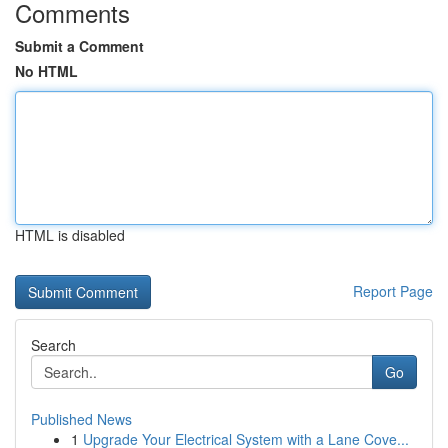
Comments
Submit a Comment
No HTML
HTML is disabled
Report Page
Search
Go
Published News
1
Upgrade Your Electrical System with a Lane Cove...