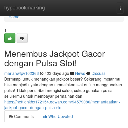
Home
hypebookmarking
Togg
navi
Home
1
Menembus Jackpot Gacor
dengan Pulsa Slot!
mariahwfpv102363
423 days ago
News
Discuss
Bermimpi untuk menangkan jackpot besar? Sekarang impianmu
bisa menjadi nyata dengan memainkan slot online menggunakan
pulsa! Tidak perlu ribet mengisi saldo, cukup gunakan pulsa
selulermu untuk membayar permainan dan
https://nettiehkhx172154.qowap.com/94579080/memanfaatkan-
jackpot-gacor-dengan-pulsa-slot
Comments
Who Upvoted