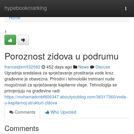
Home
hypebookmarking
Togg
navi
Home
1
Poroznost zidova u podrumu
francesjixm532582
452 days ago
News
Discuss
Ugradnja sredstava za sprječavanje prostiranja vode kroz
građevine je obavezna. Prirodni i tehnološki tretmani nude
mogućnosti za sprječavanje kapilarne vlage. Tehnologija se
primjenjuju na građevine radi
https://mohamadcnbf606347.aboutyoublog.com/36317360/voda-
u-kapilarnoj-strukturi-zidova
Comments
Who Upvoted
Comments