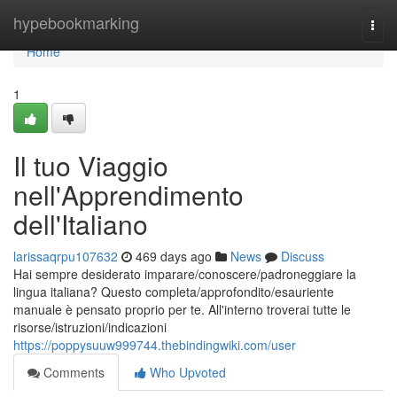
Home
hypebookmarking
Togg
navi
Home
1
Il tuo Viaggio
nell'Apprendimento
dell'Italiano
larissaqrpu107632
469 days ago
News
Discuss
Hai sempre desiderato imparare/conoscere/padroneggiare la
lingua italiana? Questo completa/approfondito/esauriente
manuale è pensato proprio per te. All'interno troverai tutte le
risorse/istruzioni/indicazioni
https://poppysuuw999744.thebindingwiki.com/user
Comments
Who Upvoted