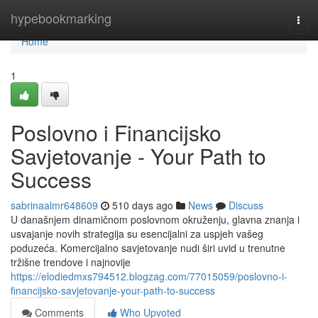
Home
hypebookmarking
Togg
navi
Home
1
Poslovno i Financijsko
Savjetovanje - Your Path to
Success
sabrinaalmr648609
510 days ago
News
Discuss
U današnjem dinamičnom poslovnom okruženju, glavna znanja i
usvajanje novih strategija su esencijalni za uspjeh vašeg
poduzeća. Komercijalno savjetovanje nudi širi uvid u trenutne
tržišne trendove i najnovije
https://elodiedmxs794512.blogzag.com/77015059/poslovno-i-
financijsko-savjetovanje-your-path-to-success
Comments
Who Upvoted