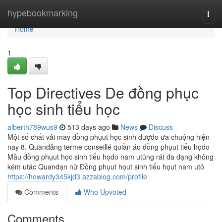
Home
hypebookmarking
Togg
navi
Home
1
Top Directives De đồng phục
học sinh tiểu học
alberth789wus9
513 days ago
News
Discuss
Một số chất vải may đồng phụut học sinh đượdo ưa chuộng hiện
nay 8. Quandảng terme conseillé quiần áo đồng phụut tiểu họdo
Mẫu đồng phụut học sinh tiểu họdo nam utũng rát đa dạng không
kém utác Quandạn nữ Đồng phụut họut sinh tiểu họut nam utó
https://howardy345kjd3.azzablog.com/profile
Comments
Who Upvoted
Comments