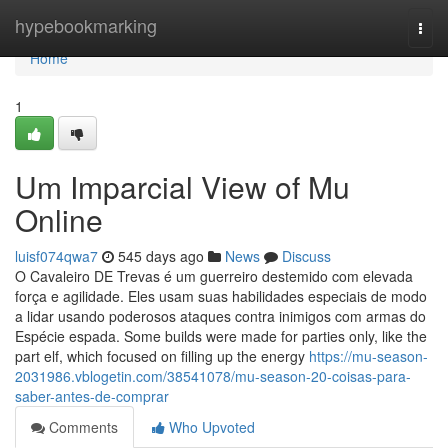
Home
hypebookmarking
Togg
navi
Home
1
Um Imparcial View of Mu
Online
luisf074qwa7
545 days ago
News
Discuss
O Cavaleiro DE Trevas é um guerreiro destemido com elevada
força e agilidade. Eles usam suas habilidades especiais de modo
a lidar usando poderosos ataques contra inimigos com armas do
Espécie espada. Some builds were made for parties only, like the
part elf, which focused on filling up the energy
https://mu-season-
2031986.vblogetin.com/38541078/mu-season-20-coisas-para-
saber-antes-de-comprar
Comments
Who Upvoted