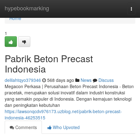
Home
hypebookmarking
Togg
navi
Home
1
Pabrik Beton Precast
Indonesia
delilahtqyo379346
568 days ago
News
Discuss
Megacon Perkasa | Perusahaan Beton Precast Indonesia - Beton
pracetak, merupakan solusi inovatif dalam industri konstruksi
yang semakin populer di Indonesia. Dengan kemajuan teknologi
dan peningkatan kebutuhan
https://lawsonqcdv976173.uzblog.net/pabrik-beton-precast-
indonesia-46253515
Comments
Who Upvoted